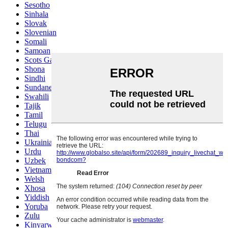
Sesotho
Sinhala
Slovak
Slovenian
Somali
Samoan
Scots Gaelic
Shona
Sindhi
Sundanese
Swahili
Tajik
Tamil
Telugu
Thai
Ukrainian
Urdu
Uzbek
Vietnamese
Welsh
Xhosa
Yiddish
Yoruba
Zulu
Kinyarwanda