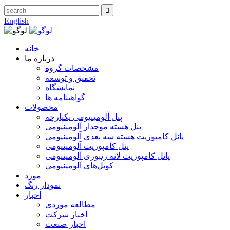
English
خانه
درباره ما
مشخصات گروه
تحقیق و توسعه
نمایشگاه
گواهینامه ها
محصولات
پنل آلومینیومی یکپارچه
پنل هسته موجدار آلومینیومی
پانل کامپوزیت هسته سه بعدی آلومینیومی
پنل کامپوزیت آلومینیومی
پانل کامپوزیت لانه زنبوری آلومینیومی
کویل‌های آلومینیومی
مورد
نمودار رنگ
اخبار
مطالعه موردی
اخبار شرکت
اخبار صنعت