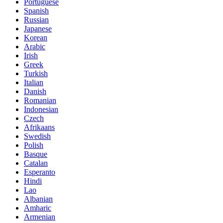
Portuguese
Spanish
Russian
Japanese
Korean
Arabic
Irish
Greek
Turkish
Italian
Danish
Romanian
Indonesian
Czech
Afrikaans
Swedish
Polish
Basque
Catalan
Esperanto
Hindi
Lao
Albanian
Amharic
Armenian