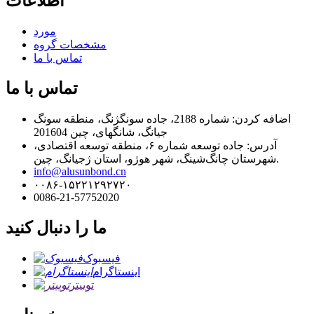
اطلاعات
مورد
مشخصات گروه
تماس با ما
تماس با ما
اضافه کردن: شماره 2188، جاده سونگژنگ، منطقه سونگ
جیانگ، شانگهای، چین 201604
آدرس: جاده توسعه شماره ۶، منطقه توسعه اقتصادی،
شهرستان چانگ‌شینگ، شهر هوژو، استان ژجیانگ، چین.
info@alusunbond.cn
۰۰۸۶-۱۵۲۲۱۲۹۲۷۲۰
0086-21-57752020
ما را دنبال کنید
فیسبوک
اینستاگرام
توییتر