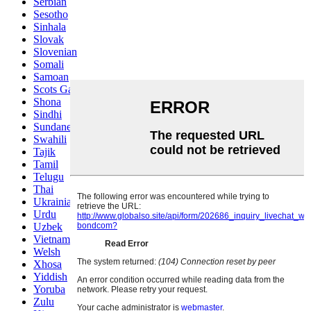
Serbian
Sesotho
Sinhala
Slovak
Slovenian
Somali
Samoan
Scots Gaelic
Shona
Sindhi
Sundanese
Swahili
Tajik
Tamil
Telugu
Thai
Ukrainian
Urdu
Uzbek
Vietnamese
Welsh
Xhosa
Yiddish
Yoruba
Zulu