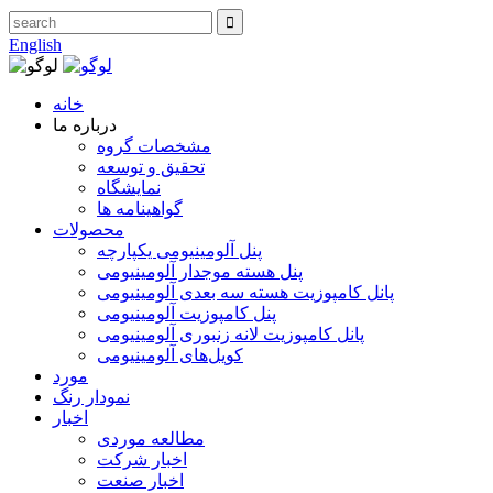
English
خانه
درباره ما
مشخصات گروه
تحقیق و توسعه
نمایشگاه
گواهینامه ها
محصولات
پنل آلومینیومی یکپارچه
پنل هسته موجدار آلومینیومی
پانل کامپوزیت هسته سه بعدی آلومینیومی
پنل کامپوزیت آلومینیومی
پانل کامپوزیت لانه زنبوری آلومینیومی
کویل‌های آلومینیومی
مورد
نمودار رنگ
اخبار
مطالعه موردی
اخبار شرکت
اخبار صنعت