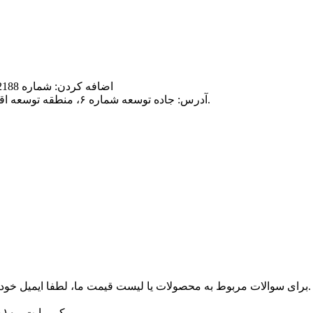
اضافه کردن: شماره 2188، جاده سونگژنگ، منطقه سونگ جیانگ، شانگهای، چین 201604
آدرس: جاده توسعه شماره ۶، منطقه توسعه اقتصادی، شهرستان چانگ‌شینگ، شهر هوژو، استان ژجیانگ، چین.
برای سوالات مربوط به محصولات یا لیست قیمت ما، لطفا ایمیل خود را برای ما بگذارید و ما ظرف 24 ساعت با شما تماس خواهیم گرفت.
© کپی‌رایت - ۲۰۱۰-۲۰۱۹: تمامی حقوق محفوظ است.