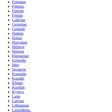
Estonian
Filipino
Finnish
Frisian
Galician
Georgian
Gujarati
Haitian
Hausa
Hawaiian
Hebrew
Hmong
Hungarian
Icelandic
Igbo
Javanese
Kannada
Kazakh
Khmer
Kurdish
Kyrgyz
Latin
Latvian
Lithuanian
Luxembou..