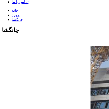
تماس با ما
خانه
مورد
چانگشا
چانگشا