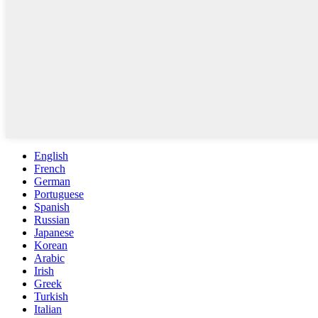
English
French
German
Portuguese
Spanish
Russian
Japanese
Korean
Arabic
Irish
Greek
Turkish
Italian