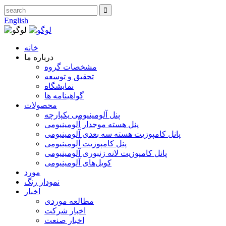
English
خانه
درباره ما
مشخصات گروه
تحقیق و توسعه
نمایشگاه
گواهینامه ها
محصولات
پنل آلومینیومی یکپارچه
پنل هسته موجدار آلومینیومی
پانل کامپوزیت هسته سه بعدی آلومینیومی
پنل کامپوزیت آلومینیومی
پانل کامپوزیت لانه زنبوری آلومینیومی
کویل‌های آلومینیومی
مورد
نمودار رنگ
اخبار
مطالعه موردی
اخبار شرکت
اخبار صنعت