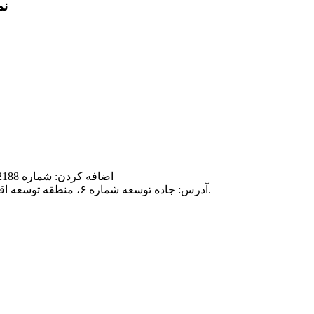
نم
اضافه کردن: شماره 2188، جاده سونگژنگ، منطقه سونگ جیانگ، شانگهای، چین 201604
آدرس: جاده توسعه شماره ۶، منطقه توسعه اقتصادی، شهرستان چانگ‌شینگ، شهر هوژو، استان ژجیانگ، چین.