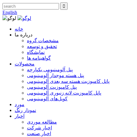
English
خانه
درباره ما
مشخصات گروه
تحقیق و توسعه
نمایشگاه
گواهینامه ها
محصولات
پنل آلومینیومی یکپارچه
پنل هسته موجدار آلومینیومی
پانل کامپوزیت هسته سه بعدی آلومینیومی
پنل کامپوزیت آلومینیومی
پانل کامپوزیت لانه زنبوری آلومینیومی
کویل‌های آلومینیومی
مورد
نمودار رنگ
اخبار
مطالعه موردی
اخبار شرکت
اخبار صنعت