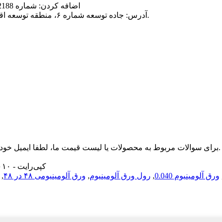
اضافه کردن: شماره 2188، جاده سونگژنگ، منطقه سونگ جیانگ، شانگهای، چین 201604
آدرس: جاده توسعه شماره ۶، منطقه توسعه اقتصادی، شهرستان چانگ‌شینگ، شهر هوژو، استان ژجیانگ، چین.
برای سوالات مربوط به محصولات یا لیست قیمت ما، لطفا ایمیل خود را برای ما بگذارید و ما ظرف 24 ساعت با شما تماس خواهیم گرفت.
© کپی‌رایت - ۲۰۱۰-۲۰۱۹: تمامی حقوق محفوظ است.
ورق آلومینیوم 0.040
,
رول ورق آلومینیوم
,
ورق آلومینیومی ۴۸ در ۴۸
,