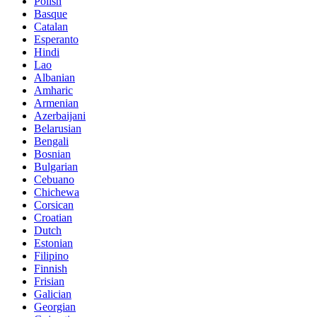
Polish
Basque
Catalan
Esperanto
Hindi
Lao
Albanian
Amharic
Armenian
Azerbaijani
Belarusian
Bengali
Bosnian
Bulgarian
Cebuano
Chichewa
Corsican
Croatian
Dutch
Estonian
Filipino
Finnish
Frisian
Galician
Georgian