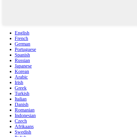
English
French
German
Portuguese
Spanish
Russian
Japanese
Korean
Arabic
Irish
Greek
Turkish
Italian
Danish
Romanian
Indonesian
Czech
Afrikaans
Swedish