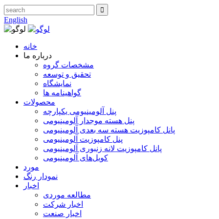
English
خانه
درباره ما
مشخصات گروه
تحقیق و توسعه
نمایشگاه
گواهینامه ها
محصولات
پنل آلومینیومی یکپارچه
پنل هسته موجدار آلومینیومی
پانل کامپوزیت هسته سه بعدی آلومینیومی
پنل کامپوزیت آلومینیومی
پانل کامپوزیت لانه زنبوری آلومینیومی
کویل‌های آلومینیومی
مورد
نمودار رنگ
اخبار
مطالعه موردی
اخبار شرکت
اخبار صنعت