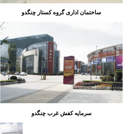
ساختمان اداری گروه کستار چنگدو
سرمایه کفش غرب چنگدو