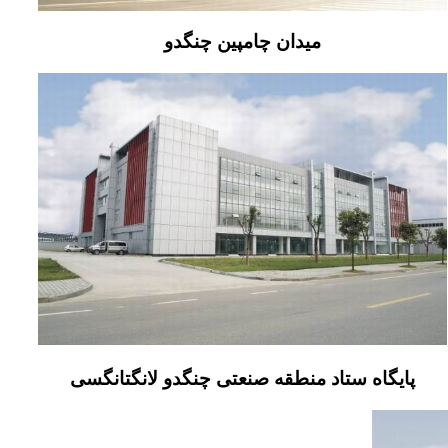
میدان چامپین چنگدو
پایگاه ستاد منطقه صنعتی چنگدو لانگتانگسی