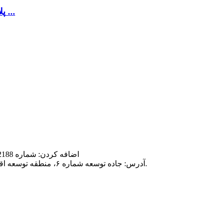
پلاستیک آلومینیومی آنتی باکتریال و آنتی استاتیک ...
اضافه کردن: شماره 2188، جاده سونگژنگ، منطقه سونگ جیانگ، شانگهای، چین 201604
آدرس: جاده توسعه شماره ۶، منطقه توسعه اقتصادی، شهرستان چانگ‌شینگ، شهر هوژو، استان ژجیانگ، چین.