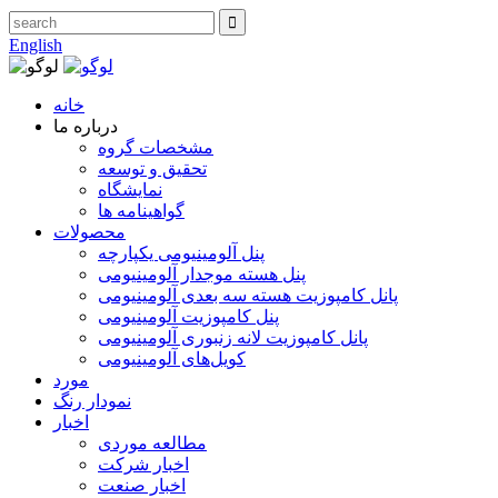
English
خانه
درباره ما
مشخصات گروه
تحقیق و توسعه
نمایشگاه
گواهینامه ها
محصولات
پنل آلومینیومی یکپارچه
پنل هسته موجدار آلومینیومی
پانل کامپوزیت هسته سه بعدی آلومینیومی
پنل کامپوزیت آلومینیومی
پانل کامپوزیت لانه زنبوری آلومینیومی
کویل‌های آلومینیومی
مورد
نمودار رنگ
اخبار
مطالعه موردی
اخبار شرکت
اخبار صنعت