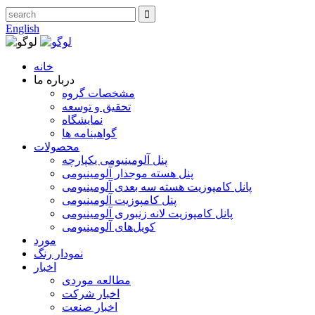
English
خانه
درباره ما
مشخصات گروه
تحقیق و توسعه
نمایشگاه
گواهینامه ها
محصولات
پنل آلومینیومی یکپارچه
پنل هسته موجدار آلومینیومی
پانل کامپوزیت هسته سه بعدی آلومینیومی
پنل کامپوزیت آلومینیومی
پانل کامپوزیت لانه زنبوری آلومینیومی
کویل‌های آلومینیومی
مورد
نمودار رنگ
اخبار
مطالعه موردی
اخبار شرکت
اخبار صنعت