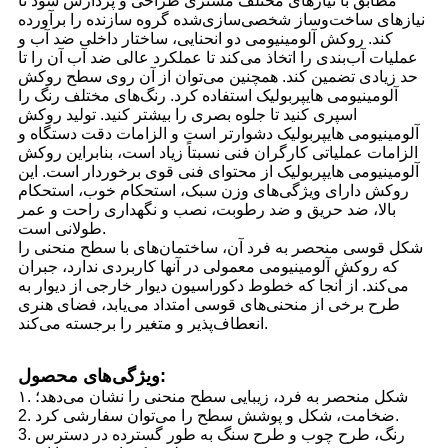
مطابق با نیازهای مختلف مشتری طراحی و پردازش شود تا
نیازهای ساخت‌وساز شخصی‌سازی‌شده گروه سازنده را برآورده
کند. روکش آلومینیومی دو انحنایی، ساختار داخلی ضد آب و
عملیات آب‌بندی را اتخاذ می‌کند تا عملکرد عالی ضد آب آن را تا
حد زیادی تضمین کند. همچنین می‌توان از آن روی سطح روکش
آلومینیومی هایپربولیک استفاده کرد. رنگ‌های مختلف رنگ را
اسپری کنید تا جلوه بصری را بیشتر کنید. تولید روکش
آلومینیومی هایپربولیک دشوارتر است و الزامات دقت دستگاه و
الزامات عملیاتی کارگران فنی نسبتاً زیاد است، بنابراین روکش
آلومینیومی هایپربولیک از محتوای فنی قوی برخوردار است. این
روکش دارای ویژگی‌های وزن سبک، استحکام خوب، استحکام
بالا، ضد حریق و ضد رطوبت، نصب و نگهداری راحت و عمر
طولانی است.
شکل قوسی منحصر به فرد آن، ساختمان‌های با سطح منحنی را
که روکش آلومینیومی معمولی در آنها کاربردی ندارد، جبران
می‌کند. از آنجا که خطوط دکوراسیون دیوار خارجی از دیوار به
طرح برخی از منحنی‌های قوسی امتداد می‌یابد، فضای هنری
انعطاف‌پذیر و متغیر را برجسته می‌کند.
ویژگی‌های محصول:
۱. شکل منحصر به فرد، زیبایی سطح منحنی را نشان می‌دهد؛
2. ضخامت، شکل و پوشش سطح را می‌توان سفارشی کرد.
3. رنگ، طرح چوب و طرح سنگ به طور گسترده در دسترس