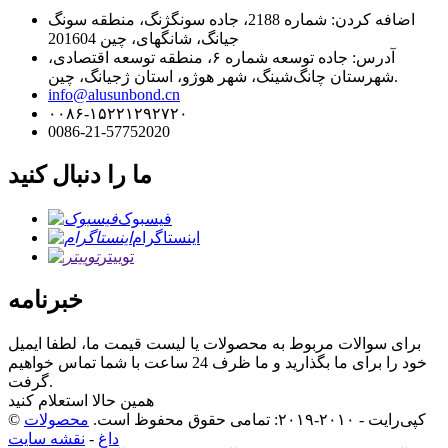
اضافه کردن: شماره 2188، جاده سونگژنگ، منطقه سونگ
جیانگ، شانگهای، چین 201604
آدرس: جاده توسعه شماره ۶، منطقه توسعه اقتصادی،
شهرستان چانگ‌شینگ، شهر هوژو، استان ژجیانگ، چین.
info@alusunbond.cn
۰۰۸۶-۱۵۲۲۱۲۹۲۷۲۰
0086-21-57752020
ما را دنبال کنید
فیسبوک
اینستاگرام
توییتر
خبرنامه
برای سوالات مربوط به محصولات یا لیست قیمت ما، لطفا ایمیل
خود را برای ما بگذارید و ما ظرف 24 ساعت با شما تماس خواهیم
گرفت.
همین حالا استعلام کنید
© کپی‌رایت - ۲۰۱۰-۲۰۱۹: تمامی حقوق محفوظ است.
محصولات
داغ
-
نقشه سایت