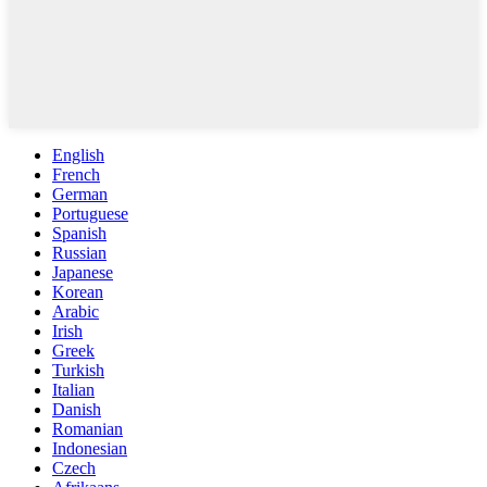
English
French
German
Portuguese
Spanish
Russian
Japanese
Korean
Arabic
Irish
Greek
Turkish
Italian
Danish
Romanian
Indonesian
Czech