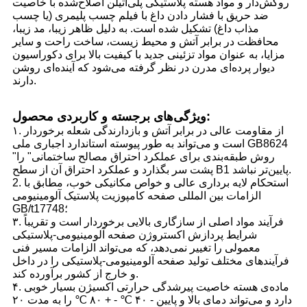
روکش‌دار و مواد هسته پلاستیکی پلی‌اتیلن اصلاح‌شده با خاصیت
ضد حریق با فشار دادن داغ با فیلم چسب پلیمری (یا چسب
مذاب داغ) تشکیل شده است. به دلیل ظاهر زیبا، مد زیبا،
محافظت در برابر آتش و محیط زیست، ساخت راحت و سایر
مزایا، به عنوان مواد تزئینی جدید با کیفیت بالا برای دکوراسیون
دیوار پرده‌ای مدرن در نظر گرفته می‌شود که آینده‌ای روشن
دارند.
ویژگی‌های برجسته و کاربردی محصول:
۱. از مقاومت عالی در برابر آتش و بازدارندگی شعله برخوردار
است و می‌تواند به طور پیوسته استاندارد اجباری ملی GB8624
"روش طبقه‌بندی برای عملکرد احتراق مصالح ساختمانی" را
پشت سر بگذارد و عملکرد احتراق آن از سطح B1 پایین‌تر نباشد.
2. استحکام لایه برداری عالی و خواص مکانیکی خوب، مطابق با
الزامات بین المللی صفحه کامپوزیت پلاستیک آلومینیومی
GB/t17748؛
۳. فرآیند مواد اصلی از سازگاری بالایی برخوردار است و تقریباً
شرایط پردازش اکستروژن صفحه آلومینیومی-پلاستیکی
معمولی را تغییر نمی‌دهد، که می‌تواند الزامات مسیر فنی
فرآیندهای مختلف تولید صفحه آلومینیومی-پلاستیکی را در داخل
و خارج از کشور برآورده کند.
۴. ماده‌ی هسته خاصیت پیرشدگی حرارتی اکسیژن بسیار خوبی
دارد و می‌تواند دمای بالا و پایین - ۴۰ ℃ - + ۸۰ ℃ را به مدت ۲۰