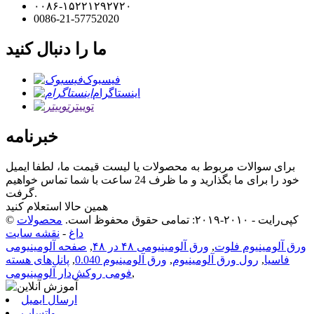
۰۰۸۶-۱۵۲۲۱۲۹۲۷۲۰
0086-21-57752020
ما را دنبال کنید
فیسبوک
اینستاگرام
توییتر
خبرنامه
برای سوالات مربوط به محصولات یا لیست قیمت ما، لطفا ایمیل
خود را برای ما بگذارید و ما ظرف 24 ساعت با شما تماس خواهیم
گرفت.
همین حالا استعلام کنید
© کپی‌رایت - ۲۰۱۰-۲۰۱۹: تمامی حقوق محفوظ است.
محصولات
داغ
-
نقشه سایت
ورق آلومینیوم فلوت
,
ورق آلومینیومی ۴۸ در ۴۸
,
صفحه آلومینیومی
فاسیا
,
رول ورق آلومینیوم
,
ورق آلومینیوم 0.040
,
پانل‌های هسته
,
فومی روکش‌دار آلومینیومی
ارسال ایمیل
واتساپ