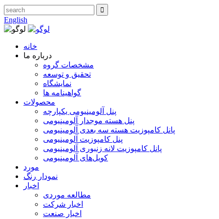
English
خانه
درباره ما
مشخصات گروه
تحقیق و توسعه
نمایشگاه
گواهینامه ها
محصولات
پنل آلومینیومی یکپارچه
پنل هسته موجدار آلومینیومی
پانل کامپوزیت هسته سه بعدی آلومینیومی
پنل کامپوزیت آلومینیومی
پانل کامپوزیت لانه زنبوری آلومینیومی
کویل‌های آلومینیومی
مورد
نمودار رنگ
اخبار
مطالعه موردی
اخبار شرکت
اخبار صنعت