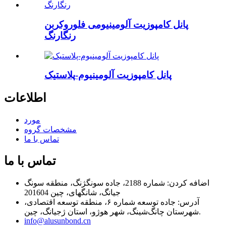
پانل کامپوزیت آلومینیومی فلوروکربن
رنگارنگ
پانل کامپوزیت آلومینیوم-پلاستیک
اطلاعات
مورد
مشخصات گروه
تماس با ما
تماس با ما
اضافه کردن: شماره 2188، جاده سونگژنگ، منطقه سونگ
جیانگ، شانگهای، چین 201604
آدرس: جاده توسعه شماره ۶، منطقه توسعه اقتصادی،
شهرستان چانگ‌شینگ، شهر هوژو، استان ژجیانگ، چین.
info@alusunbond.cn